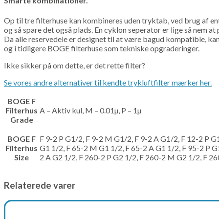
Smarte kombinationer.
Op til tre filterhuse kan kombineres uden tryktab, ved brug af en
og så spare det også plads. En cyklon seperator er lige så nem at
Da alle reservedele er designet til at være bagud kompatible, k
og i tidligere BOGE filterhuse som tekniske opgraderinger.
Ikke sikker på om dette, er det rette filter?
Se vores andre alternativer til kendte trykluftfilter mærker her.
BOGE F
Filterhus
A – Aktiv kul, M – 0.01µ, P – 1µ
Grade
BOGE F
F 9-2 P G1/2, F 9-2 M G1/2, F 9-2 A G1/2, F 12-2 P G
Filterhus
G1 1/2, F 65-2 M G1 1/2, F 65-2 A G1 1/2, F 95-2 P G
Size
2 A G2 1/2, F 260-2 P G2 1/2, F 260-2 M G2 1/2, F 26
Relaterede varer