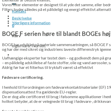
efter:
Vores filter elementer er designet til at yde det samme, eller bed
Filters byder således på et pålideligt og energi effektivt alterna
Kontakt
Beskrivelse
Yderligere information
0
BOGE F serien høre til blandt BOGEs høj
Kurv
BOGE har udviklet på materiale sammensætningen, så BOGE F ser
Ingen varer i kurven.
og har der med sikret sig industriens laveste differenstryk igenne
Uafhængige eksperter har testet dem – og godkendt dem på gru
– en pålidelig adskillelse af faste stoffer, olie og vand aerosoler,
Aldrig før har et filterhus til trykluft været så effektivt
Fødevare certificering.
I henhold til forordningen om fødevarekontaktmaterialer (EF) 193
dispensationsattest fra gældende EU-regler.
De er dog alle certificeret til brug i følsomme applikationer i he
hvilket betyder, at de er velegnede til brug i fødevare-, drikkeva