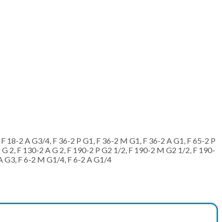
 F 18-2 A G3/4, F 36-2 P G1, F 36-2 M G1, F 36-2 A G1, F 65-2 P
 G 2, F 130-2 A G 2, F 190-2 P G2 1/2, F 190-2 M G2 1/2, F 190-
 A G3, F 6-2 M G1/4, F 6-2 A G1/4