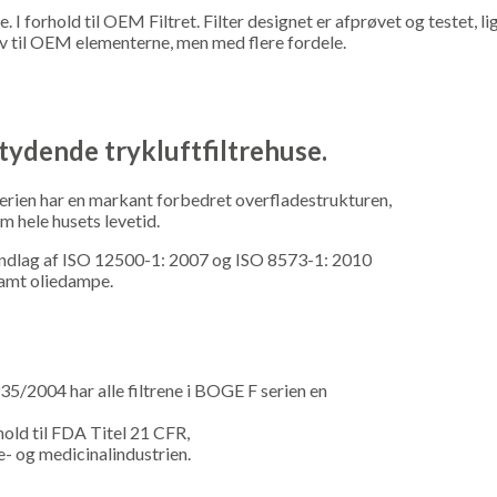
re. I forhold til OEM Filtret. Filter designet er afprøvet og testet,
tiv til OEM elementerne, men med flere fordele.
tydende trykluftfiltrehuse.
ien har en markant forbedret overfladestrukturen,
m hele husets levetid.
ndlag af ISO 12500-1: 2007 og ISO 8573-1: 2010
 samt oliedampe.
5/2004 har alle filtrene i BOGE F serien en
nhold til FDA Titel 21 CFR,
re- og medicinalindustrien.