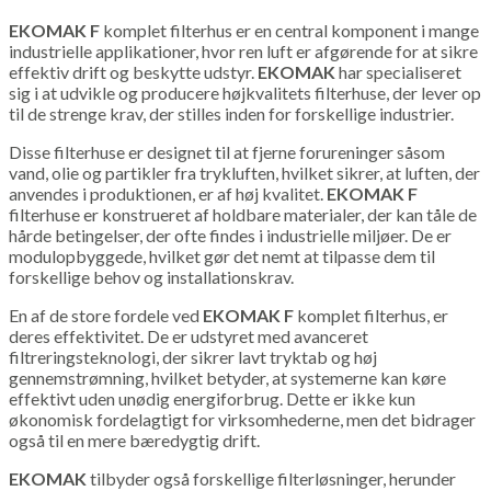
EKOMAK F
komplet filterhus er en central komponent i mange
industrielle applikationer, hvor ren luft er afgørende for at sikre
effektiv drift og beskytte udstyr.
EKOMAK
har specialiseret
sig i at udvikle og producere højkvalitets filterhuse, der lever op
til de strenge krav, der stilles inden for forskellige industrier.
Disse filterhuse er designet til at fjerne forureninger såsom
vand, olie og partikler fra trykluften, hvilket sikrer, at luften, der
anvendes i produktionen, er af høj kvalitet.
EKOMAK F
filterhuse er konstrueret af holdbare materialer, der kan tåle de
hårde betingelser, der ofte findes i industrielle miljøer. De er
modulopbyggede, hvilket gør det nemt at tilpasse dem til
forskellige behov og installationskrav.
En af de store fordele ved
EKOMAK F
komplet filterhus, er
deres effektivitet. De er udstyret med avanceret
filtreringsteknologi, der sikrer lavt tryktab og høj
gennemstrømning, hvilket betyder, at systemerne kan køre
effektivt uden unødig energiforbrug. Dette er ikke kun
økonomisk fordelagtigt for virksomhederne, men det bidrager
også til en mere bæredygtig drift.
EKOMAK
tilbyder også forskellige filterløsninger, herunder