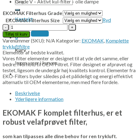
Søg
Grade V – Aktivt kul-filter – olie dampe
efter:
EKOMAK Filterhus Grade
Kontakt
Ryd
EKOMAK Filterhus Size
EKOMAK
F
Kontakt
Tilføj til kurv
0
komplet
Varenummer (SKU):
N/A
Kategorier:
EKOMAK
,
Komplette
filterhus
trykluftfiltre
Kurv
antal
Elementer af bedste kvalitet.
Vores filter elementer er designet til at yde det samme, eller
Ingen varer i kurven.
bedre. I forhold til OEM Filtret. Filter designet er afprøvet og
testet, ligesom de undergår høj kvalitets kontrol. Elementer fra
EKO-Filters byder således på et pålideligt og energi effektivt
alternativ til OEM elementerne, men med flere fordele.
Beskrivelse
Yderligere information
EKOMAK F komplet filterhus, er et
robust velafprøvet filter,
som kan tilpasses alle dine behov for ren trykluft.