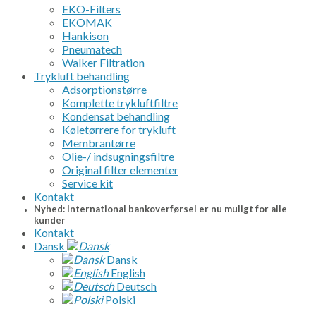
EKO-Filters
EKOMAK
Hankison
Pneumatech
Walker Filtration
Trykluft behandling
Adsorptionstørre
Komplette trykluftfiltre
Kondensat behandling
Køletørrere for trykluft
Membrantørre
Olie-/ indsugningsfiltre
Original filter elementer
Service kit
Kontakt
Nyhed: International bankoverførsel er nu muligt for alle
kunder
Kontakt
Dansk
Dansk
English
Deutsch
Polski