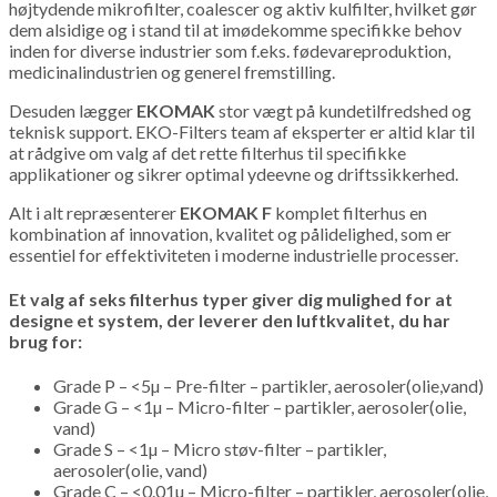
højtydende mikrofilter, coalescer og aktiv kulfilter, hvilket gør
dem alsidige og i stand til at imødekomme specifikke behov
inden for diverse industrier som f.eks. fødevareproduktion,
medicinalindustrien og generel fremstilling.
Desuden lægger
EKOMAK
stor vægt på kundetilfredshed og
teknisk support. EKO-Filters team af eksperter er altid klar til
at rådgive om valg af det rette filterhus til specifikke
applikationer og sikrer optimal ydeevne og driftssikkerhed.
Alt i alt repræsenterer
EKOMAK F
komplet filterhus en
kombination af innovation, kvalitet og pålidelighed, som er
essentiel for effektiviteten i moderne industrielle processer.
Et valg af seks filterhus typer giver dig mulighed for at
designe et system, der leverer den luftkvalitet, du har
brug for:
Grade P – <5µ – Pre-filter – partikler, aerosoler(olie,vand)
Grade G – <1µ – Micro-filter – partikler, aerosoler(olie,
vand)
Grade S – <1µ – Micro støv-filter – partikler,
aerosoler(olie, vand)
Grade C – <0.01µ – Micro-filter – partikler, aerosoler(olie,