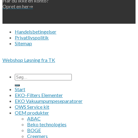
Har du ikke en konto?
Opret en her⇒
Handelsbetingelser
Privatlivspolitik
Sitemap
Copyright 2026 • © Eko-Filters ApS • CVR 42089745
Webshop Løsning fra TK
Alle priser er ex. moms.
Søg
efter:
Start
EKO-Filters Elementer
EKO Vakuumpumpeseparatorer
OWS Service kit
OEM produkter
ABAC
Beko technologies
BOGE
Creemers