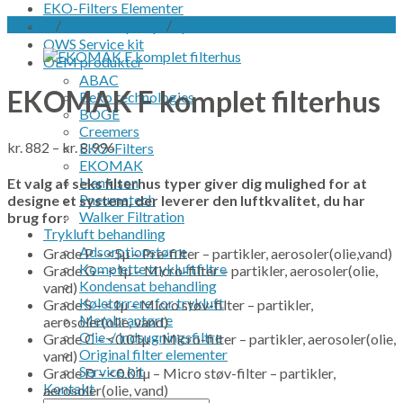
EKO-Filters Elementer
Forside
/
OEM produkter
/
EKOMAK
EKO Vakuumpumpeseparatorer
OWS Service kit
OEM produkter
ABAC
EKOMAK F komplet filterhus
Beko technologies
BOGE
Creemers
kr.
882
–
kr.
8.996
EKO-Filters
EKOMAK
Hankison
Et valg af seks filterhus typer giver dig mulighed for at
Pneumatech
designe et system, der leverer den luftkvalitet, du har
Walker Filtration
brug for:
Trykluft behandling
Adsorptionstørre
Grade P – <5µ – Pre-filter – partikler, aerosoler(olie,vand)
Komplette trykluftfiltre
Grade G – <1µ – Micro-filter – partikler, aerosoler(olie,
Kondensat behandling
vand)
Køletørrere for trykluft
Grade S – <1µ – Micro støv-filter – partikler,
Membrantørre
aerosoler(olie, vand)
Olie-/ indsugningsfiltre
Grade C – <0.01µ – Micro-filter – partikler, aerosoler(olie,
Original filter elementer
vand)
Service kit
Grade D – <0.01µ – Micro støv-filter – partikler,
Kontakt
aerosoler(olie, vand)