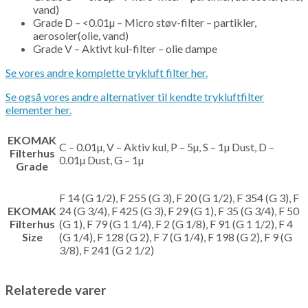
vand)
Grade D – <0.01µ – Micro støv-filter – partikler,
aerosoler(olie, vand)
Grade V – Aktivt kul-filter – olie dampe
Se vores andre komplette trykluft filter her.
Se også vores andre alternativer til kendte trykluftfilter
elementer her.
EKOMAK
C – 0.01µ, V – Aktiv kul, P – 5µ, S – 1µ Dust, D –
Filterhus
0.01µ Dust, G – 1µ
Grade
F 14 (G 1/2), F 255 (G 3), F 20 (G 1/2), F 354 (G 3), F
EKOMAK
24 (G 3/4), F 425 (G 3), F 29 (G 1), F 35 (G 3/4), F 50
Filterhus
(G 1), F 79 (G 1 1/4), F 2 (G 1/8), F 91 (G 1 1/2), F 4
Size
(G 1/4), F 128 (G 2), F 7 (G 1/4), F 198 (G 2), F 9 (G
3/8), F 241 (G 2 1/2)
Relaterede varer