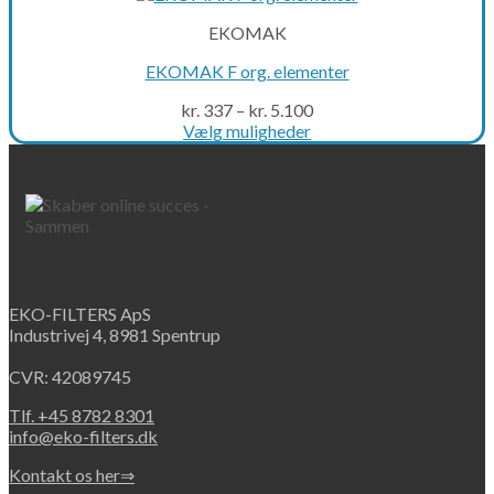
EKOMAK
EKOMAK F org. elementer
kr.
337
–
kr.
5.100
Vælg muligheder
This
product
has
multiple
variants.
The
options
may
EKO-FILTERS ApS
be
Industrivej 4, 8981 Spentrup
chosen
on
CVR: 42089745
the
product
Tlf. +45 8782 8301
page
info@eko-filters.dk
Kontakt os her⇒