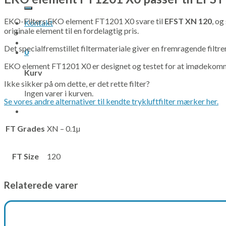
efter:
EKO-Filters EKO element FT1201 X0 svare til
EFST XN 120
, og
Kontakt
originale element til en fordelagtig pris.
Det specialfremstillet filtermateriale giver en fremragende filtre
0
EKO element FT1201 X0 er designet og testet for at imødekomme 
Kurv
Ikke sikker på om dette, er det rette filter?
Ingen varer i kurven.
Se vores andre alternativer til kendte trykluftfilter mærker her.
FT Grades
XN – 0.1µ
FT Size
120
Relaterede varer