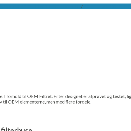
 element FT G1 til FST EFST filterhuse.
/
FT G1 grade X0 - 0.1 M
re. I forhold til OEM Filtret. Filter designet er afprøvet og testet,
tiv til OEM elementerne, men med flere fordele.
filterhuse.