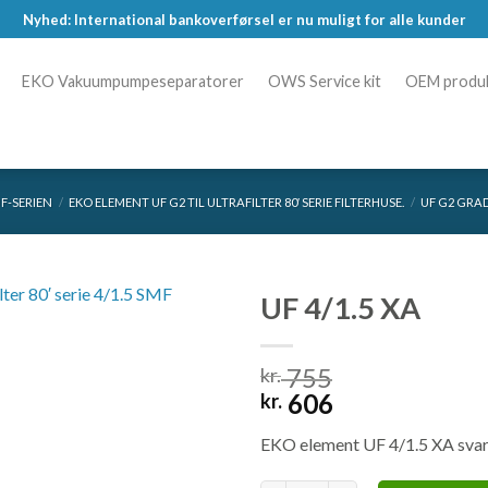
Nyhed: International bankoverførsel er nu muligt for alle kunder
EKO Vakuumpumpeseparatorer
OWS Service kit
OEM produ
F-SERIEN
/
EKO ELEMENT UF G2 TIL ULTRAFILTER 80′ SERIE FILTERHUSE.
/
UF G2 GRAD
UF 4/1.5 XA
755
kr.
Original
Current
606
kr.
price
price
EKO element UF 4/1.5 XA svar
was:
is:
kr. 755.
kr. 606.