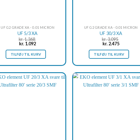
UF G2 GRADE XA - 0.01 MICRON
UF G2 GRADE XA - 0.01 MICRON
UF 5/3 XA
UF 30/3 XA
kr.
1.368
kr.
3.095
Original
Current
Original
Current
kr.
1.092
kr.
2.475
price
price
price
price
was:
is:
was:
is:
TILFØJ TIL KURV
TILFØJ TIL KURV
kr. 1.368.
kr. 1.092.
kr. 3.095.
kr. 2.475.