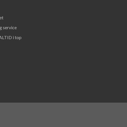
et
g service
 ALTID i top