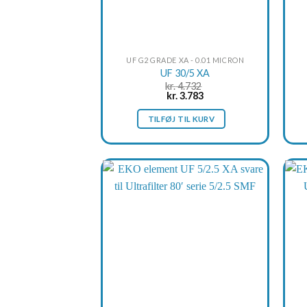
UF G2 GRADE XA - 0.01 MICRON
UF 30/5 XA
kr.
4.732
Original
Current
kr.
3.783
price
price
was:
is:
TILFØJ TIL KURV
kr. 4.732.
kr. 3.783.