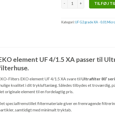
UF 4/1.5 XA antal
TILFØJ T
Kategori:
UF G2 grade XA - 0.01 Micr
EKO element UF 4/1.5 XA passer til Ultra
filterhuse.
KO-Filters EKO element UF 4/1.5 XA svare til
Ultrafilter 80′ se
ulige kvalitet i dit trykluftanlæg. Således tilbydes et troværdig, pål
et originale element til en fordelagtig pris.
et specialfremstillet filtermateriale giver en fremragende filtrerin
artikler, samtidigt med minimalt tryktab.