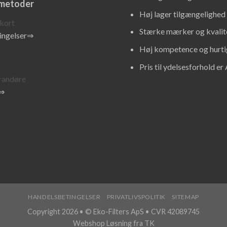
smetoder
Høj lager tilgængelighed
Stærke mærker og kvalit
ingelser⇒
Høj kompetence og hurti
Pris til ydelsesforhold er
r⇒
HANDELSBETINGELSER
PRIVATLIVSPOLITIK
SITEMAP
Copyright 2026 • © Eko-Filters ApS • CVR 42089745
Webshop Løsning fra TK