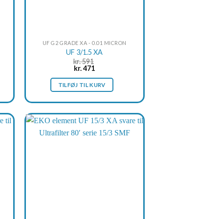
UF G2 GRADE XA - 0.01 MICRON
UF 3/1.5 XA
kr.
591
Original
Current
kr.
471
price
price
was:
is:
TILFØJ TIL KURV
kr. 591.
kr. 471.