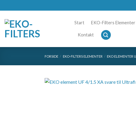
Skip
to
content
Start
EKO-Filters Elementer
Kontakt
FORSIDE
/
EKO-FILTERS ELEMENTER
/
EKO ELEMENTER U