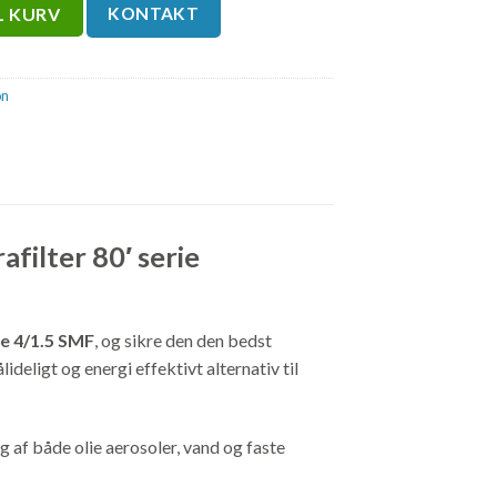
KONTAKT
IL KURV
on
filter 80′ serie
rie 4/1.5 SMF
, og sikre den den bedst
ideligt og energi effektivt alternativ til
g af både olie aerosoler, vand og faste