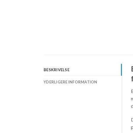
BESKRIVELSE
YDERLIGERE INFORMATION
E
m
d
D
p