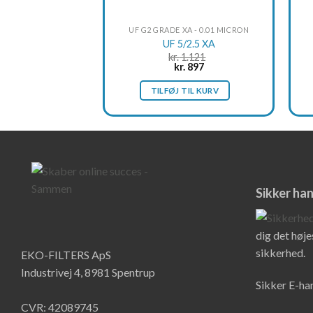
UF G2 GRADE XA - 0.01 MICRON
UF 5/2.5 XA
kr.
1.121
Original
Current
kr.
897
price
price
was:
is:
TILFØJ TIL KURV
kr. 1.121.
kr. 897.
Sikker ha
dig det højes
sikkerhed.
EKO-FILTERS ApS
Industrivej 4, 8981 Spentrup
Sikker E-h
CVR: 42089745