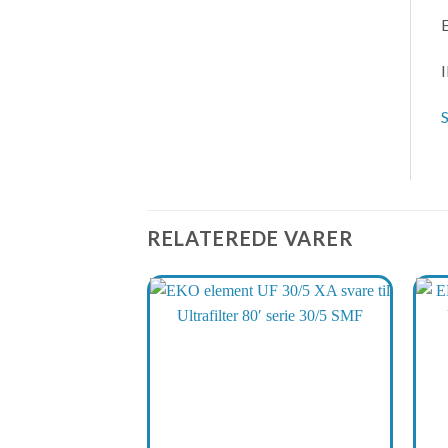
E
I
S
RELATEREDE VARER