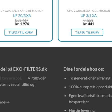
UF G2 GRADE XA - 0.01 MICRON
UF G2 GRADE XA - 0.01 MICRON
UF 20/3 XA
UF 3/1 XA
kr.
2.467
kr.
553
Original
Current
Original
Current
kr.
1.974
kr.
441
price
price
price
price
was:
is:
was:
is:
TILFØJ TIL KURV
TILFØJ TIL KURV
kr. 2.467.
kr. 1.974.
kr. 553.
kr. 441.
ndel på EKO-FILTERS.dk
Dine fordele hos os:
Vi tilbyder
To generationer erfaring
te niveau af tillid og
100% europæisk produkt
Egne kvalitetsfiltre med 
besparelser
andel⇒
Hurtig levering