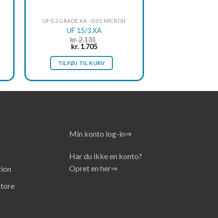
UF G2 GRADE XA - 0.01 MICRON
UF 15/3 XA
kr.
2.131
Original
Current
kr.
1.705
price
price
was:
is:
TILFØJ TIL KURV
kr. 2.131.
kr. 1.705.
Min konto log-in⇒
Har du ikke en konto?
Opret en her⇒
ion
store