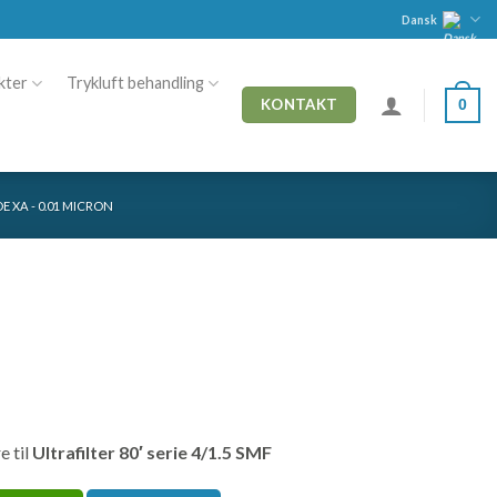
Dansk
kter
Trykluft behandling
0
KONTAKT
E XA - 0.01 MICRON
e til
Ultrafilter 80′ serie 4/1.5 SMF