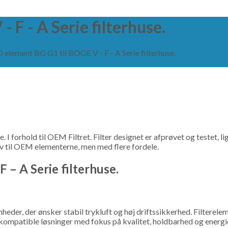
F - A Serie filterhuse.
element BG G1 til BOGE V - F - A Serie filterhuse.
re. I forhold til OEM Filtret. Filter designet er afprøvet og testet,
tiv til OEM elementerne, men med flere fordele.
 – A Serie filterhuse.
mheder, der ønsker stabil trykluft og høj driftssikkerhed. Filterele
ompatible løsninger med fokus på kvalitet, holdbarhed og energieff