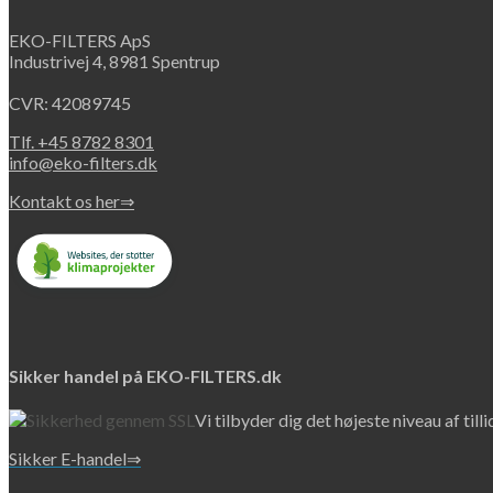
EKO-FILTERS ApS
Industrivej 4, 8981 Spentrup
CVR: 42089745
Tlf. +45 8782 8301
info@eko-filters.dk
Kontakt os her⇒
Sikker handel på EKO-FILTERS.dk
Vi tilbyder dig det højeste niveau af till
Sikker E-handel⇒