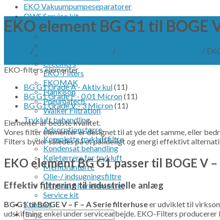
EKO Vakuumpumpeseparatorer
OWS Service kit
EKO element BG G1 til BOGE V - 
OEM produkter
ABAC
Beko technologies
Forside
/
EKO-Filters elementer
/
EKO elementer BG-Serie
/
EKO 
BOGE
Filter
Creemers
EKO-filters elementer
EKO-Filters
EKOMAK
BG G1 Grade A - Aktiv kul
(11)
Hankison
BG G1 Grade F - 0.01 Micron
(11)
Pneumatech
BG G1 Grade V - 3 Micron
(11)
Walker Filtration
Trykluft behandling
Elementer af bedste kvalitet.
Adsorptionstørre
Vores filter elementer er designet til at yde det samme, eller bed
Komplette trykluftfiltre
Filters byder således på et pålideligt og energi effektivt alterna
Kondensat behandling
Køletørrere for trykluft
EKO element BG G1 passer til BOGE V – F
Membrantørre
Olie-/ indsugningsfiltre
Effektiv filtrering til industrielle anlæg
Original filter elementer
Service kit
Kontakt
BG G1 til BOGE V – F – A Serie filterhuse
er udviklet til virkso
Søg
udskiftning enkel under servicearbejde. EKO-Filters producerer k