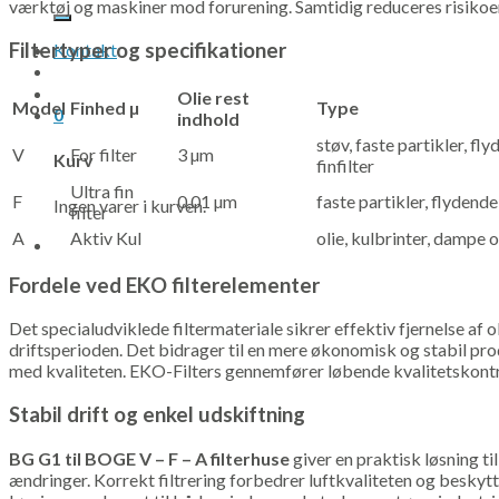
efter:
værktøj og maskiner mod forurening. Samtidig reduceres risikoen 
Filtertyper og specifikationer
Kontakt
Olie rest
Model
Finhed µ
Type
0
indhold
støv, faste partikler, fly
V
For filter
3 µm
Kurv
finfilter
Ultra fin
F
0,01 µm
faste partikler, flydende
Ingen varer i kurven.
filter
A
Aktiv Kul
olie, kulbrinter, dampe 
Fordele ved EKO filterelementer
Det specialudviklede filtermateriale sikrer effektiv fjernelse af o
driftsperioden. Det bidrager til en mere økonomisk og stabil p
med kvaliteten. EKO-Filters gennemfører løbende kvalitetskontrol f
Stabil drift og enkel udskiftning
BG G1 til BOGE V – F – A filterhuse
giver en praktisk løsning ti
ændringer. Korrekt filtrering forbedrer luftkvaliteten og beskyt