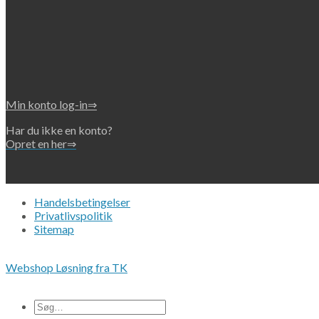
Min konto log-in⇒
Har du ikke en konto?
Opret en her⇒
Handelsbetingelser
Privatlivspolitik
Sitemap
Copyright 2026 • © Eko-Filters ApS • CVR 42089745
Webshop Løsning fra TK
Alle priser er ex. moms.
Søg
efter: