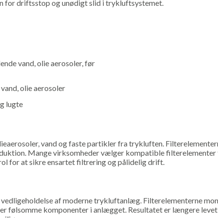
for driftsstop og unødigt slid i trykluftsystemet.
dende vand, olie aerosoler, før
 vand, olie aerosoler
og lugte
lieaerosoler, vand og faste partikler fra trykluften. Filterelementern
roduktion. Mange virksomheder vælger kompatible filterelementer
or at sikre ensartet filtrering og pålidelig drift.
l vedligeholdelse af moderne trykluftanlæg. Filterelementerne mont
ter følsomme komponenter i anlægget. Resultatet er længere levetid