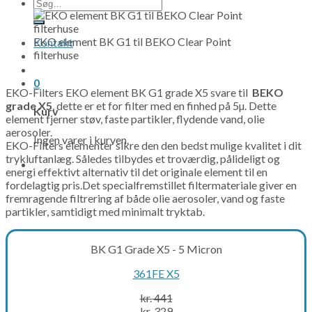
Søg
efter:
EKO element BK G1 til BEKO Clear Point
Kontakt
filterhuse
0
EKO-Filters EKO element BK G1 grade X5 svare til
BEKO
grade X5
, dette er et for filter med en finhed på 5µ. Dette
Kurv
element fjerner støv, faste partikler, flydende vand, olie
aerosoler.
Ingen varer i kurven.
EKO-Filters elementer sikre den den bedst mulige kvalitet i dit
trykluftanlæg. Således tilbydes et troværdig, pålideligt og
energi effektivt alternativ til det originale element til en
fordelagtig pris.Det specialfremstillet filtermateriale giver en
fremragende filtrering af både olie aerosoler, vand og faste
partikler, samtidigt med minimalt tryktab.
BK G1 Grade X5 - 5 Micron
361FE X5
kr.
441
Original
Current
kr.
329