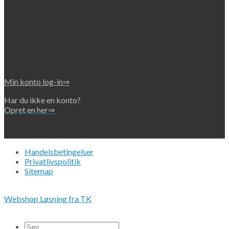
Min konto log-in⇒
Har du ikke en konto?
Opret en her⇒
Handelsbetingelser
Privatlivspolitik
Sitemap
Copyright 2026 • © Eko-Filters ApS • CVR 42089745
Webshop Løsning fra TK
Alle priser er ex. moms.
Søg