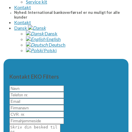
Service kit
Kontakt
Nyhed: International bankoverførsel er nu muligt for alle
kunder
Kontakt
Dansk
Dansk
English
Deutsch
Polski
Kontakt EKO Filters
Navn
Telefon
nr.
Email
Firmanavn
CVR.
nr.
Firmahjemmeside
Skriv