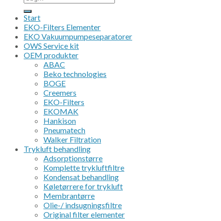
efter:
Start
EKO-Filters Elementer
EKO Vakuumpumpeseparatorer
OWS Service kit
OEM produkter
ABAC
Beko technologies
BOGE
Creemers
EKO-Filters
EKOMAK
Hankison
Pneumatech
Walker Filtration
Trykluft behandling
Adsorptionstørre
Komplette trykluftfiltre
Kondensat behandling
Køletørrere for trykluft
Membrantørre
Olie-/ indsugningsfiltre
Original filter elementer