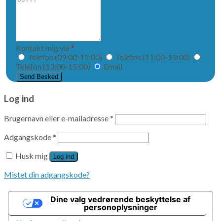
din
besked
til
os...
Kontakt mig via
*
Telefon (09:00-11:00)
Telefon (11:00-13:00)
Telefon (13:00-15:00)
Email
Log ind
Brugernavn eller e-mailadresse
*
Adgangskode
*
Husk mig
Log ind
Mistet din adgangskode?
Dine valg vedrørende beskyttelse af
personoplysninger