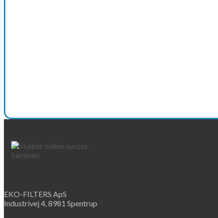
EKO-FILTERS ApS
Industrivej 4, 8981 Spentrup