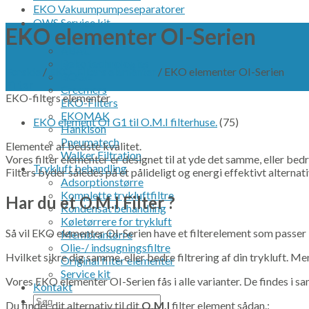
EKO Vakuumpumpeseparatorer
OWS Service kit
EKO elementer OI-Serien
OEM produkter
ABAC
Beko technologies
Forside
/
EKO-Filters elementer
/
EKO elementer OI-Serien
BOGE
Filter
Creemers
EKO-filters elementer
EKO-Filters
EKOMAK
EKO element OI G1 til O.M.I filterhuse.
(75)
Hankison
Pneumatech
Elementer af bedste kvalitet.
Walker Filtration
Vores filter elementer er designet til at yde det samme, eller bed
Trykluft behandling
Filters byder således på et pålideligt og energi effektivt alterna
Adsorptionstørre
Komplette trykluftfiltre
Har du et
O.M.I Filter ?
Kondensat behandling
Køletørrere for trykluft
Så vil EKO elementer OI-Serien have et filterelement som passer i 
Membrantørre
Olie-/ indsugningsfiltre
Hvilket sikre dig samme, eller bedre filtrering af din trykluft. Me
Original filter elementer
Service kit
Vores EKO elementer OI-Serien fås i alle varianter. De findes i sa
Kontakt
Søg
Du finder dit alternativ til dit
O.M.I
filter element sådan.: