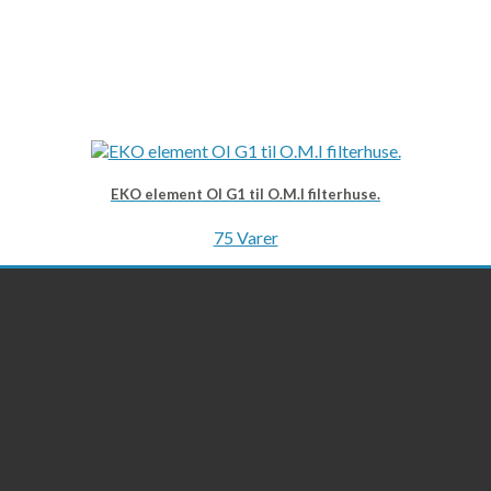
EKO element OI G1 til O.M.I filterhuse.
75 Varer