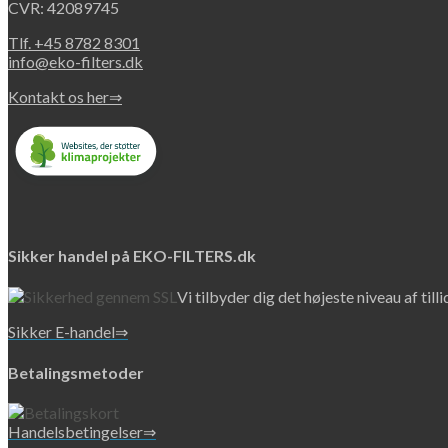
CVR: 42089745
Tlf. +45 8782 8301
info@eko-filters.dk
Kontakt os her⇒
Sikker handel på EKO-FILTERS.dk
Vi tilbyder dig det højeste niveau af till
Sikker E-handel⇒
Betalingsmetoder
Handelsbetingelser⇒