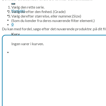
efter:
Vælg den rette serie.
Kontakt
Vælg derefter den finhed. (Grade)
Vælg derefter størrelse, eller nummer.(Size)
(Som du kender fra deres nuværende filter element.)
0
Du kan med fordel, søge efter det nuværende produktnr. på dit fi
Kurv
Ingen varer i kurven.