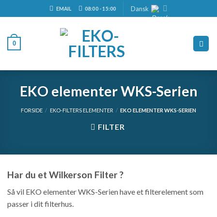
Skip
Dansk
EMAIL
08:00 - 15:00
to
content
0
EKO elementer WKS-Serien
FORSIDE
/
EKO-FILTERS ELEMENTER
/
EKO ELEMENTER WKS-SERIEN
FILTER
Har du et
Wilkerson Filter ?
Så vil EKO elementer WKS-Serien have et filterelement som
passer i dit filterhus.