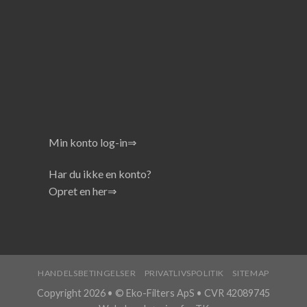
Min konto log-in⇒
Har du ikke en konto?
Opret en her⇒
HANDELSBETINGELSER
PRIVATLIVSPOLITIK
SITEMAP
Copyright 2026 • © Eko-Filters ApS • CVR 42089745