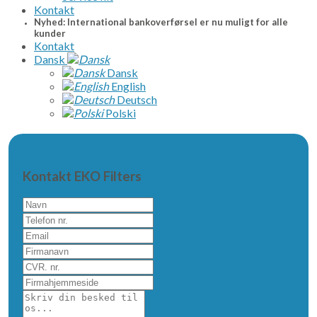
Kontakt
Nyhed: International bankoverførsel er nu muligt for alle
kunder
Kontakt
Dansk
Dansk
English
Deutsch
Polski
Kontakt EKO Filters
Navn
Telefon
nr.
Email
Firmanavn
CVR.
nr.
Firmahjemmeside
Skriv
din