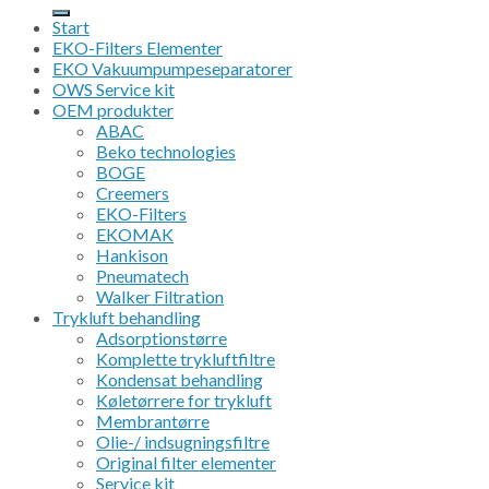
efter:
Start
EKO-Filters Elementer
EKO Vakuumpumpeseparatorer
OWS Service kit
OEM produkter
ABAC
Beko technologies
BOGE
Creemers
EKO-Filters
EKOMAK
Hankison
Pneumatech
Walker Filtration
Trykluft behandling
Adsorptionstørre
Komplette trykluftfiltre
Kondensat behandling
Køletørrere for trykluft
Membrantørre
Olie-/ indsugningsfiltre
Original filter elementer
Service kit