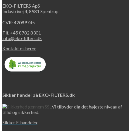
may
EKO-FILTERS ApS
be
Industrivej 4, 8981 Spentrup
chosen
on
CVR: 42089745
the
product
Tlf. +45 8782 8301
page
info@eko-filters.dk
Kontakt os her⇒
Sikker handel på EKO-FILTERS.dk
Vi tilbyder dig det højeste niveau af
tillid og sikkerhed.
Sikker E-handel⇒