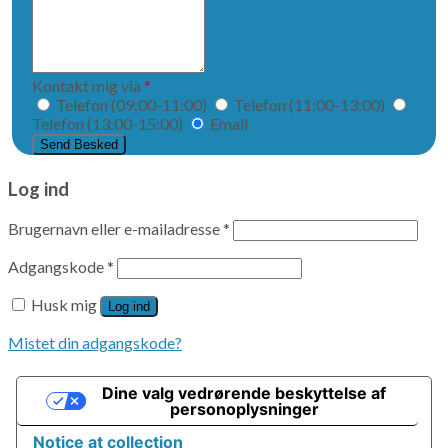
besked
til
os...
Kontakt mig via
*
Telefon (09:00-11:00)
Telefon (11:00-13:00)
Telefon (13:00-15:00)
Email
Log ind
Brugernavn eller e-mailadresse
*
Adgangskode
*
Husk mig
Log ind
Mistet din adgangskode?
Dine valg vedrørende beskyttelse af
personoplysninger
Notice at collection