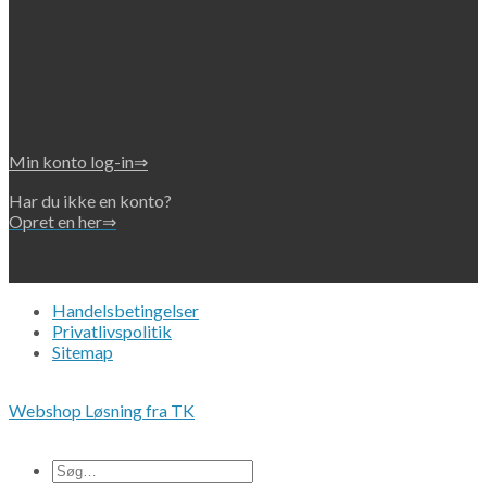
Min konto log-in⇒
Har du ikke en konto?
Opret en her⇒
Handelsbetingelser
Privatlivspolitik
Sitemap
Copyright 2026 • © Eko-Filters ApS • CVR 42089745
Webshop Løsning fra TK
Alle priser er ex. moms.
Søg