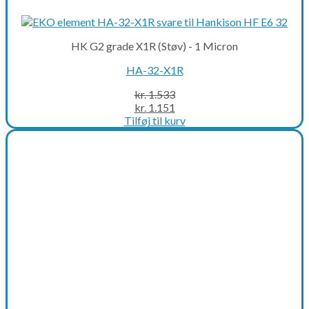
HK G2 grade X1R (Støv) - 1 Micron
HA-32-X1R
kr.
1.533
Original
Current
kr.
1.151
price
price
Tilføj til kurv
was:
is:
kr. 1.533.
kr. 1.151.