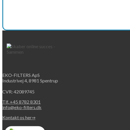
EKO-FILTERS ApS
Industrivej 4, 8981 Spentrup
CVR: 42089745
Tlf. +45 8782 8301
info@eko-filters.dk
Kontakt os her⇒