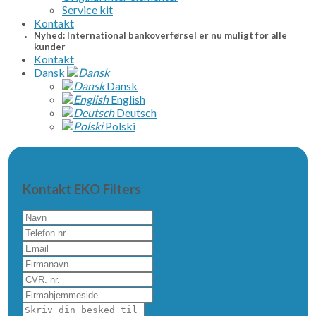
Service kit
Kontakt
Nyhed: International bankoverførsel er nu muligt for alle
kunder
Kontakt
Dansk
Dansk
English
Deutsch
Polski
Kontakt EKO Filters
Navn
Telefon
nr.
Email
Firmanavn
CVR.
nr.
Firmahjemmeside
Skriv