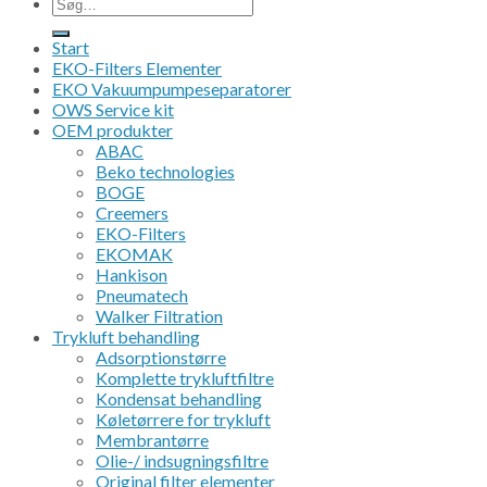
Søg
efter:
Start
EKO-Filters Elementer
EKO Vakuumpumpeseparatorer
OWS Service kit
OEM produkter
ABAC
Beko technologies
BOGE
Creemers
EKO-Filters
EKOMAK
Hankison
Pneumatech
Walker Filtration
Trykluft behandling
Adsorptionstørre
Komplette trykluftfiltre
Kondensat behandling
Køletørrere for trykluft
Membrantørre
Olie-/ indsugningsfiltre
Original filter elementer