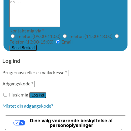
din
besked
til
os...
Kontakt mig via
*
Telefon (09:00-11:00)
Telefon (11:00-13:00)
Telefon (13:00-15:00)
Email
Log ind
Brugernavn eller e-mailadresse
*
Adgangskode
*
Husk mig
Log ind
Mistet din adgangskode?
Dine valg vedrørende beskyttelse af
personoplysninger