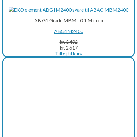
AB G1 Grade MBM - 0.1 Micron
ABG1M2400
kr.
3.492
Original
Current
kr.
2.617
price
price
Tilføj til kurv
was:
is:
kr. 3.492.
kr. 2.617.