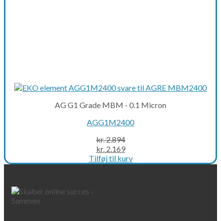
AG G1 Grade MBM - 0.1 Micron
AGG1M2400
kr.
2.894
Original
Current
kr.
2.169
price
price
Tilføj til kurv
was:
is:
kr. 2.894.
kr. 2.169.