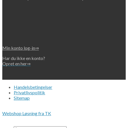
Min konto log-in⇒
Har du ikke en konto?
Opret en her⇒
Handelsbetingelser
Privatlivspolitik
Sitemap
Copyright 2026 • © Eko-Filters ApS • CVR 42089745
Webshop Løsning fra TK
Alle priser er ex. moms.