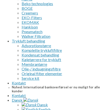
Beko technologies
BOGE
Creemers
EKO-Filters
EKOMAK
Hankison
Pneumatech
Walker Filtration
Trykluft behandling
Adsorptionstørre
Komplette trykluftfiltre
Kondensat behandling
Køletørrere for trykluft
Membrantørre
Olie-/ indsugningsfiltre
Original filter elementer
Service kit
Kontakt
Nyhed: International bankoverførsel er nu muligt for alle
kunder
Kontakt
Dansk
Dansk
English