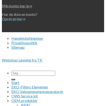
Min konto log-in⇒
Har du ikke en konto?
Opret en her⇒
Handelsbetingelser
Privatlivspolitik
Sitemap
Copyright 2026 • © Eko-Filters ApS • CVR 42089745
Webshop Løsning fra TK
Alle priser er ex. moms.
Søg
efter:
Start
EKO-Filters Elementer
EKO Vakuumpumpeseparatorer
OWS Service kit
OEM produkter
ABAC