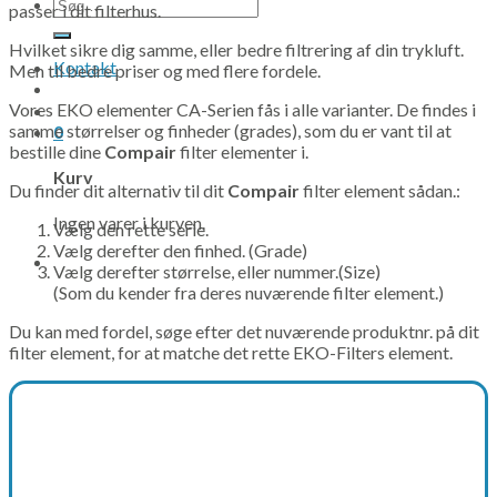
Søg
passer i dit filterhus.
efter:
Hvilket sikre dig samme, eller bedre filtrering af din trykluft.
Kontakt
Men til bedre priser og med flere fordele.
Vores EKO elementer CA-Serien fås i alle varianter. De findes i
samme størrelser og finheder (grades), som du er vant til at
0
bestille dine
Compair
filter elementer i.
Kurv
Du finder dit alternativ til dit
Compair
filter element sådan.:
Ingen varer i kurven.
Vælg den rette serie.
Vælg derefter den finhed. (Grade)
Vælg derefter størrelse, eller nummer.(Size)
(Som du kender fra deres nuværende filter element.)
Du kan med fordel, søge efter det nuværende produktnr. på dit
filter element, for at matche det rette EKO-Filters element.