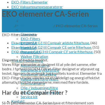
EKO-Filters Elementer
EKO Vakuumpumpeseparatorer
OWS Service kit
EKO elementer CA-Serien
OEM produkter
ABAC
Beko technologies
Forside
/
EKO-Filters elementer
/
EKO elementer CA-Serien
BOGE
Filter
Creemers
EKO-filters elementer
EKO-Filters
Eko element CA G1 til Compair ældste filterhuse.
(46)
EKOMAK
Eko element CA G2 til Compair CE serie filterhuse.
(51)
Hankison
EKO element CA G3 til Compair CF serie filterhuse.
(50)
Pneumatech
Walker Filtration
Elementer af bedste kvalitet.
Trykluft behandling
Vores filter elementer er designet til at yde det samme, eller
Adsorptionstørre
bedre. I forhold til OEM Filtret. Filter designet er afprøvet og
Komplette trykluftfiltre
testet, ligesom de undergår høj kvalitets kontrol. Elementer fra
Kondensat behandling
EKO-Filters byder således på et pålideligt og energi effektivt
Køletørrere for trykluft
alternativ til OEM elementerne, men med flere fordele.
Membrantørre
Olie-/ indsugningsfiltre
Har du et
Compair Filter ?
Original filter elementer
Service kit
Kontakt
Så vil EKO elementer CA-Serien have et filterelement som