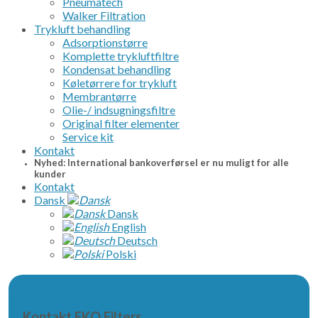
Pneumatech
Walker Filtration
Trykluft behandling
Adsorptionstørre
Komplette trykluftfiltre
Kondensat behandling
Køletørrere for trykluft
Membrantørre
Olie-/ indsugningsfiltre
Original filter elementer
Service kit
Kontakt
Nyhed: International bankoverførsel er nu muligt for alle
kunder
Kontakt
Dansk
Dansk
English
Deutsch
Polski
Kontakt EKO Filters