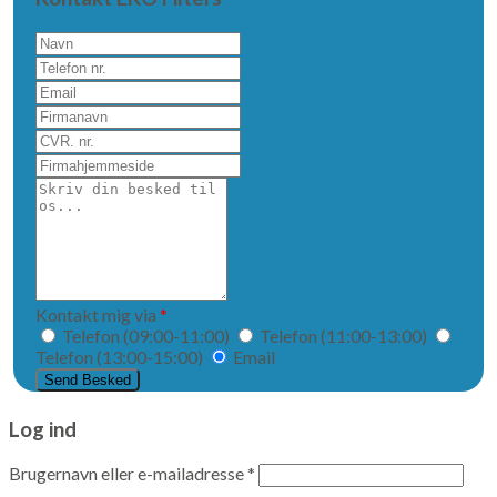
Navn
Telefon
nr.
Email
Firmanavn
CVR.
nr.
Firmahjemmeside
Skriv
din
besked
til
os...
Kontakt mig via
*
Telefon (09:00-11:00)
Telefon (11:00-13:00)
Telefon (13:00-15:00)
Email
Log ind
Brugernavn eller e-mailadresse
*