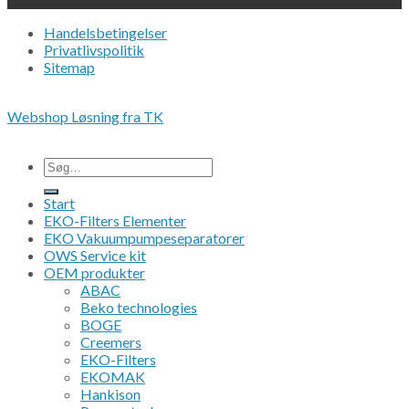
Handelsbetingelser
Privatlivspolitik
Sitemap
Copyright 2026 • © Eko-Filters ApS • CVR 42089745
Webshop Løsning fra TK
Alle priser er ex. moms.
Søg
efter:
Start
EKO-Filters Elementer
EKO Vakuumpumpeseparatorer
OWS Service kit
OEM produkter
ABAC
Beko technologies
BOGE
Creemers
EKO-Filters
EKOMAK
Hankison