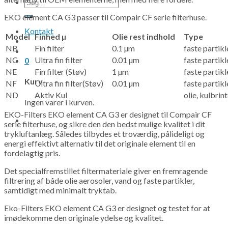
Søg
efter:
EKO element CA G3 passer til Compair CF serie filterhuse.
Kontakt
Model
Finhed µ
Olie rest indhold
Type
NB
Fin filter
0.1 µm
faste partikl
NC
Ultra fin filter
0.01 µm
faste partikl
0
NE
Fin filter (Støv)
1 µm
faste partikl
Kurv
NF
Ultra fin filter(Støv)
0.01 µm
faste partikl
ND
Aktiv Kul
olie, kulbrin
Ingen varer i kurven.
EKO-Filters EKO element CA G3 er designet til Compair CF
serie filterhuse, og sikre den den bedst mulige kvalitet i dit
trykluftanlæg. Således tilbydes et troværdig, pålideligt og
energi effektivt alternativ til det originale element til en
fordelagtig pris.
Det specialfremstillet filtermateriale giver en fremragende
filtrering af både olie aerosoler, vand og faste partikler,
samtidigt med minimalt tryktab.
Eko-Filters EKO element CA G3 er designet og testet for at
imødekomme den originale ydelse og kvalitet.