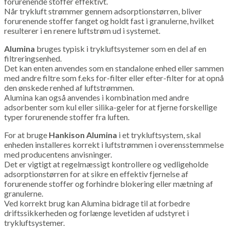
forurenende stoffer effektivt.
Når trykluft strømmer gennem adsorptionstørren, bliver
forurenende stoffer fanget og holdt fast i granulerne, hvilket
resulterer i en renere luftstrøm ud i systemet.
Alumina
bruges typisk i trykluftsystemer som en del af en
filtreringsenhed.
Det kan enten anvendes som en standalone enhed eller sammen
med andre filtre som f.eks for-filter eller efter-filter for at opnå
den ønskede renhed af luftstrømmen.
Alumina kan også anvendes i kombination med andre
adsorbenter som kul eller silika-geler for at fjerne forskellige
typer forurenende stoffer fra luften.
For at bruge
Hankison Alumina
i et trykluftsystem, skal
enheden installeres korrekt i luftstrømmen i overensstemmelse
med producentens anvisninger.
Det er vigtigt at regelmæssigt kontrollere og vedligeholde
adsorptionstørren for at sikre en effektiv fjernelse af
forurenende stoffer og forhindre blokering eller mætning af
granulerne.
Ved korrekt brug kan Alumina bidrage til at forbedre
driftssikkerheden og forlænge levetiden af udstyret i
trykluftsystemer.