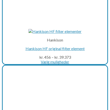
Hankison
Hankison HF original filter element
kr.
456
–
kr.
39.373
Vælg muligheder
This
product
has
multiple
variants.
The
options
may
be
chosen