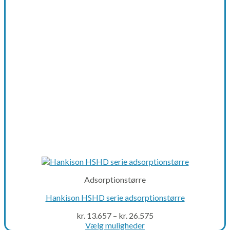
may
be
chosen
on
the
product
page
Adsorptionstørre
Hankison HSHD serie adsorptionstørre
kr.
13.657
–
kr.
26.575
Vælg muligheder