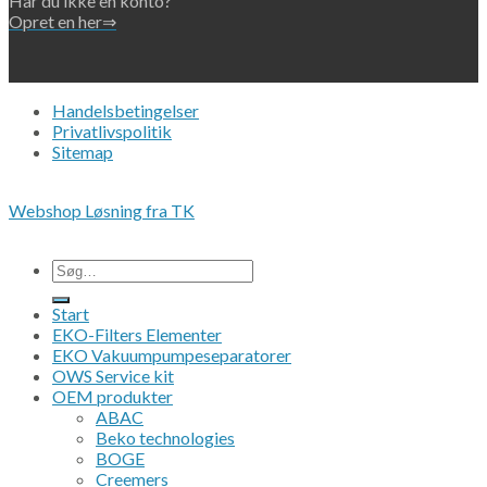
Har du ikke en konto?
Opret en her⇒
Handelsbetingelser
Privatlivspolitik
Sitemap
Copyright 2026 • © Eko-Filters ApS • CVR 42089745
Webshop Løsning fra TK
Alle priser er ex. moms.
Søg
efter:
Start
EKO-Filters Elementer
EKO Vakuumpumpeseparatorer
OWS Service kit
OEM produkter
ABAC
Beko technologies
BOGE
Creemers