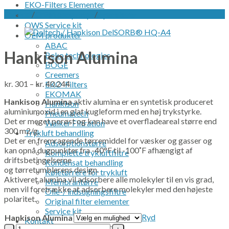
EKO-Filters Elementer
Forside
/
OEM produkter
/
Hankison
EKO Vakuumpumpeseparatorer
OWS Service kit
OEM produkter
ABAC
Hankison Alumina
Beko technologies
BOGE
Creemers
kr.
301
–
kr.
40.244
EKO-Filters
EKOMAK
Hankison Alumina
aktiv alumina er en syntetisk produceret
Hankison
aluminiumoxid i en glat kugleform med en høj trykstyrke.
Pneumatech
Det er meget porøst og kan have et overfladeareal større end
Walker Filtration
300 m2/g.
Trykluft behandling
Det er en fremragende tørremiddel for væsker og gasser og
Adsorptionstørre
kan opnå dugpunkter fra -40°F til -100˚F afhængigt af
Komplette trykluftfiltre
driftsbetingelserne
Kondensat behandling
og tørretumblerens design.
Køletørrere for trykluft
Aktiveret alumina vil adsorbere alle molekyler til en vis grad,
Membrantørre
men vil foretrække at adsorbere molekyler med den højeste
Olie-/ indsugningsfiltre
polaritet.
Original filter elementer
Service kit
Ryd
Hankison Alumina
Kontakt
Hankison