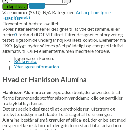
Søg
Alumina
Kontakt
efter:
Tilføj til kurv
antal
Varenummer (SKU):
N/A
Kategorier:
Adsorptionstørre
,
Kontakt
Hankison
Elementer af bedste kvalitet.
Vores filter elementer er designet til at yde det samme, eller
bedre. I forhold til OEM Filtret. Filter designet er afprøvet og
0
testet, ligesom de undergår høj kvalitets kontrol. Elementer fra
EKO-Filters byder således på et pålideligt og energi effektivt
Kurv
alternativ til OEM elementerne, men med flere fordele.
Ingen varer i kurven.
Beskrivelse
Yderligere information
Hvad er Hankison Alumina
Hankison Alumina
er en type adsorbent, der anvendes til at
fjerne forurenende stoffer såsom vanddamp, olie og partikler
fra trykluftsystemer.
Det er specielt designet til at opretholde ren luftstrøm og
beskytte udstyr mod skader forårsaget af forureninger.
Alumina
består af små granuler af silica-gel, der er belagt med
en speciel kemisk formel, der gør dem i stand til at adsorbere