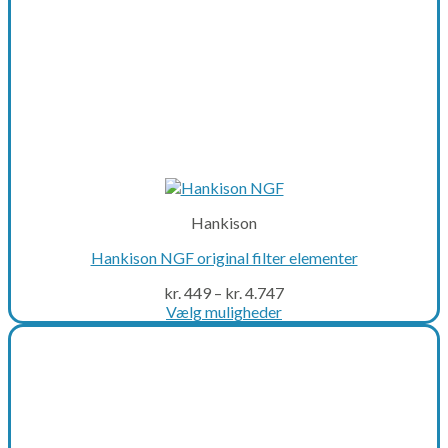
page
Hankison
Hankison NGF original filter elementer
kr.
449
–
kr.
4.747
Vælg muligheder
This
product
has
multiple
variants.
The
options