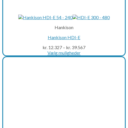
Hankison
Hankison HDI-E
kr.
12.327
–
kr.
39.567
Vælg muligheder
This
product
has
multiple
variants.
The
options
may
be
chosen
on
the
product