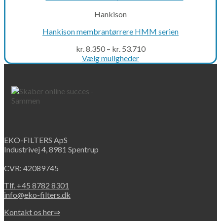
Hankison
Hankison membrantørrere HMM serien
kr.
8.350
–
kr.
53.710
Vælg muligheder
This
product
has
multiple
variants.
The
options
may
EKO-FILTERS ApS
be
Industrivej 4, 8981 Spentrup
chosen
on
CVR: 42089745
the
product
Tlf. +45 8782 8301
page
info@eko-filters.dk
Kontakt os her⇒