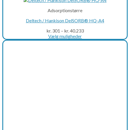
Adsorptionstørre
Deltech / Hankison DelSORB® HQ-A4
kr.
301
–
kr.
40.233
Vælg muligheder
This
product
has
multiple
variants.
The
options
may
be
chosen
on
the
product
page