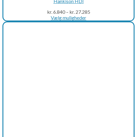
Hankison HDI
kr.
6.840
–
kr.
27.285
Vælg muligheder
This
product
has
multiple
variants.
The
options
may
be
chosen
on
the
product
page