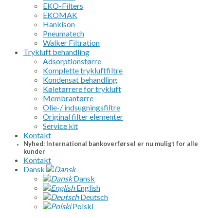
EKO-Filters
EKOMAK
Hankison
Pneumatech
Walker Filtration
Trykluft behandling
Adsorptionstørre
Komplette trykluftfiltre
Kondensat behandling
Køletørrere for trykluft
Membrantørre
Olie-/ indsugningsfiltre
Original filter elementer
Service kit
Kontakt
Nyhed: International bankoverførsel er nu muligt for alle
kunder
Kontakt
Dansk
Dansk
English
Deutsch
Polski