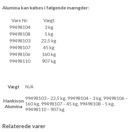
Alumina
kan købes i følgende mængder:
Vare Nr.
Vægt
99498104
3 kg
99498108
5 kg
99498103
22,5 kg
99498107
45 kg
99498106
160 kg
99498110
907 kg
Vægt
N/A
99498103 – 22,5 kg, 99498104 – 3 kg, 99498106 –
Hankison
160 kg, 99498107 – 45 kg, 99498108 – 5 kg,
Alumina
99498110 – 907 kg
Relaterede varer