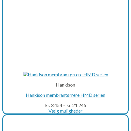
on
the
product
page
Hankison
Hankison membrantørrere HMD serien
kr.
3.454
–
kr.
21.245
Vælg muligheder
This
product
has