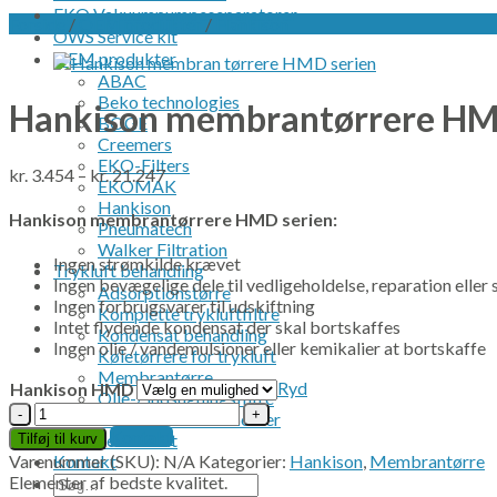
EKO Vakuumpumpeseparatorer
Forside
/
OEM produkter
/
Hankison
OWS Service kit
OEM produkter
ABAC
Beko technologies
Hankison membrantørrere HM
BOGE
Creemers
EKO-Filters
kr.
3.454
–
kr.
21.247
EKOMAK
Hankison
Hankison membrantørrere HMD serien:
Pneumatech
Walker Filtration
Ingen strømkilde krævet
Trykluft behandling
Ingen bevægelige dele til vedligeholdelse, reparation eller s
Adsorptionstørre
Ingen forbrugsvarer til udskiftning
Komplette trykluftfiltre
Intet flydende kondensat der skal bortskaffes
Kondensat behandling
Ingen olie / vandemulsioner eller kemikalier at bortskaffe
Køletørrere for trykluft
Membrantørre
Ryd
Hankison HMD
Olie-/ indsugningsfiltre
Hankison
Original filter elementer
membrantørrere
Kontakt
Service kit
Tilføj til kurv
HMD
Kontakt
Varenummer (SKU):
N/A
Kategorier:
Hankison
,
Membrantørre
serien
Søg
Elementer af bedste kvalitet.
antal