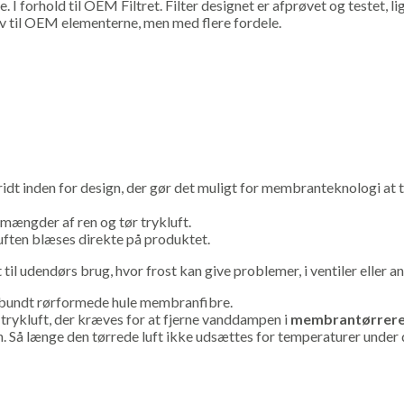
re. I forhold til OEM Filtret. Filter designet er afprøvet og testet,
tiv til OEM elementerne, men med flere fordele.
idt inden for design, der gør det muligt for membranteknologi at tø
e mængder af ren og tør trykluft.
uften blæses direkte på produktet.
 til udendørs brug, hvor frost kan give problemer, i ventiler eller a
bundt rørformede hule membranfibre.
de trykluft, der kræves for at fjerne vanddampen i
membrantørrer
n. Så længe den tørrede luft ikke udsættes for temperaturer under