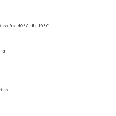
rer fra -40 ° C til + 10 ° C
lid
ction