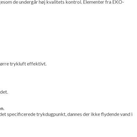
 ligesom de undergår høj kvalitets kontrol. Elementer fra EKO-
rre trykluft effektivt.
ndet.
en
.
 det specificerede trykdugpunkt, dannes der ikke flydende vand i