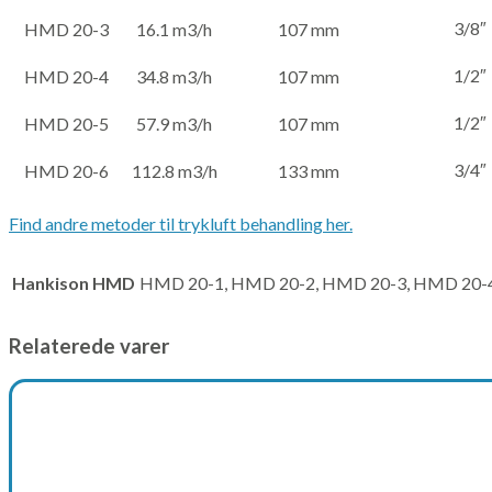
3/8″
HMD 20-3
16.1 m3/h
107 mm
1/2″
HMD 20-4
34.8 m3/h
107 mm
1/2″
HMD 20-5
57.9 m3/h
107 mm
3/4″
HMD 20-6
112.8 m3/h
133 mm
Find andre metoder til trykluft behandling her.
Hankison HMD
HMD 20-1, HMD 20-2, HMD 20-3, HMD 20-
Relaterede varer