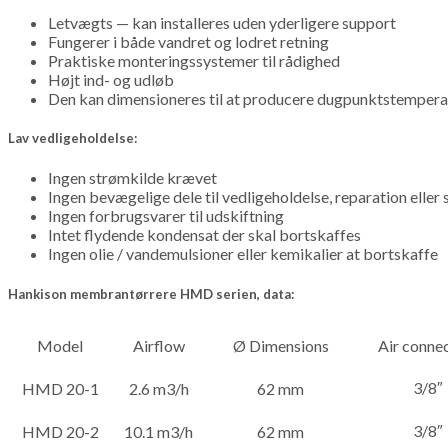
Letvægts — kan installeres uden yderligere support
Fungerer i både vandret og lodret retning
Praktiske monteringssystemer til rådighed
Højt ind- og udløb
Den kan dimensioneres til at producere dugpunktstemperatu
Lav vedligeholdelse:
Ingen strømkilde krævet
Ingen bevægelige dele til vedligeholdelse, reparation eller s
Ingen forbrugsvarer til udskiftning
Intet flydende kondensat der skal bortskaffes
Ingen olie / vandemulsioner eller kemikalier at bortskaffe
Hankison membrantørrere HMD serien
, data:
Model
Airflow
Ø Dimensions
Air conne
3/8″
HMD 20-1
2.6 m3/h
62 mm
3/8″
HMD 20-2
10.1 m3/h
62 mm