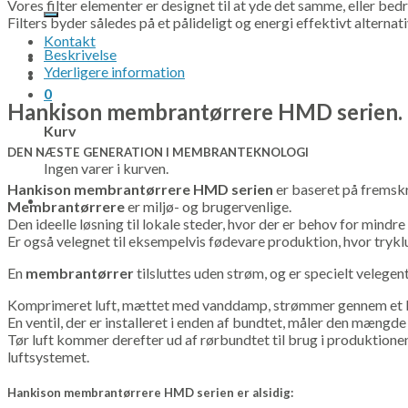
efter:
Vores filter elementer er designet til at yde det samme, eller bed
Filters byder således på et pålideligt og energi effektivt alterna
Kontakt
Beskrivelse
Yderligere information
0
Hankison membrantørrere HMD serien.
Kurv
DEN NÆSTE GENERATION I MEMBRANTEKNOLOGI
Ingen varer i kurven.
Hankison membrantørrere HMD serien
er baseret på fremskr
Membrantørrere
er miljø- og brugervenlige.
Den ideelle løsning til lokale steder, hvor der er behov for mindr
Er også velegnet til eksempelvis fødevare produktion, hvor trykl
En
membrantørrer
tilsluttes uden strøm, og er specielt velegent
Komprimeret luft, mættet med vanddamp, strømmer gennem et 
En ventil, der er installeret i enden af ​​bundtet, måler den mæng
Tør luft kommer derefter ud af rørbundtet til brug i produktione
luftsystemet.
Hankison membrantørrere HMD serien
er alsidig: