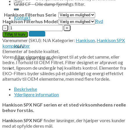
Søg
Grad CF – Olie damp fjernings filter.
efter:
Hankison Filterhus Serie
Kontakt
Ryd
Hankison Filterhus Model
Hankison
SPX
Kontakt
0
Tilføj til kurv
NGF
Varenummer (SKU):
N/A
Kategorier:
Hankison
,
Hankison SPX
Serie
komplet filter
Kurv
antal
Elementer af bedste kvalitet.
Vores filter elementer er designet til at yde det samme, eller
Ingen varer i kurven.
bedre. I forhold til OEM Filtret. Filter designet er afprøvet og
testet, ligesom de undergår høj kvalitets kontrol. Elementer fra
EKO-Filters byder således på et pålideligt og energi effektivt
alternativ til OEM elementerne, men med flere fordele.
Beskrivelse
Yderligere information
Hankison SPX NGF serien er et sted virksomhedens reelle
behov forstås.
Hankison SPX NGF
finder løsninger, der hjælper vores kunder
med at opfylde deres mål.