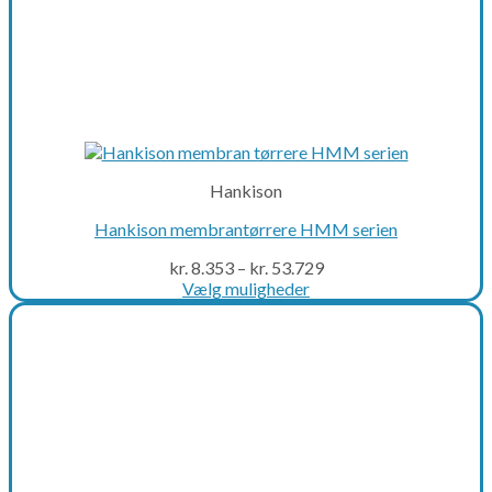
Hankison
Hankison membrantørrere HMM serien
kr.
8.353
–
kr.
53.729
Vælg muligheder
This
product
has
multiple
variants.
The
options
may
be