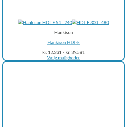
Hankison
Hankison HDI-E
kr.
12.331
–
kr.
39.581
Vælg muligheder
This
product
has
multiple
variants.
The
options
may
be
chosen
on
the