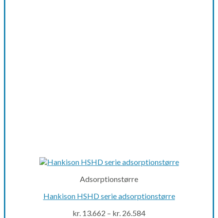
options
may
be
chosen
on
the
product
page
Adsorptionstørre
Hankison HSHD serie adsorptionstørre
kr.
13.662
–
kr.
26.584