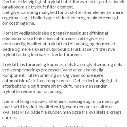
Derfor er det vigtigt at trykluftluft filteres med et professionelt
og økonomisk trykluft filter element.
Det giver samtidig mulighed for, at skifte filter elementer mere
regelmæssigt. Hvilket øger sikkerheden og minimere energi
omkostningerne.
Korrekt vedligeholdelse og regelmæssig udskiftning af
elementer, sikre funktionen af filtrene. Dette giver en
kontinuerlig kvalitet af trykluften i dit anlæg, og dermed et
bedre og mere sikkert slutprodukt. Husk at selv filtre i nye
trykluft anlæg kan være stærkt forurenet.
Trykluftens forurening kommer, dels fra omgivelserne, og dels
ved komprimerings processen. Vand er en almindelig
komponent i luften omkring os. Og vand kondensere
automatisk, når luften komprimeres. Det er derfor vigtigt at
efterbehandle og filtrere sit trykluft, inden man sender
trykluften videre ud i sit anlæg.
Der er ofte også både sikkerheds mæssige og miljø mæssige
lovkrav til trykluft kvaliteten. Ligesom der næsten altid er
kvalitets krav, både fra kunder, men også fra kvalitets sikrings
normer.