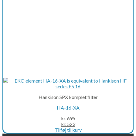
chosen
on
the
product
page
Hankison SPX komplet filter
HA-16-XA
kr.
695
Original
Current
kr.
523
price
price
Tilføj til kurv
was:
is: