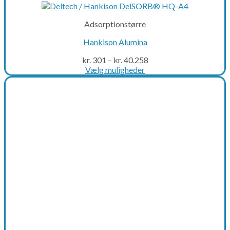
Adsorptionstørre
Hankison Alumina
kr.
301
–
kr.
40.258
Vælg muligheder
This
product
has
multiple
variants.
The
options
may
be
chosen
on
the
product
page