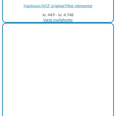
Hankison NGF original filter elementer
kr.
449
–
kr.
4.748
Vælg muligheder
This
product
has
multiple
variants.
The
options
may
be
chosen
on
the
product
page