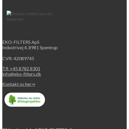
kr. 695.
kr. 523.
EKO-FILTERS ApS
Industrivej 4, 8981 Spentrup
CVR: 42089745
Tlf. +45 8782 8301
info@eko-filters.dk
Kontakt os her⇒