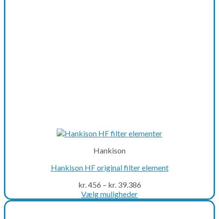
Hankison
Hankison HF original filter element
kr.
456
–
kr.
39.386
Vælg muligheder
This
product