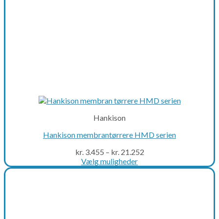
product
page
Hankison
Hankison membrantørrere HMD serien
kr.
3.455
–
kr.
21.252
Vælg muligheder
This
product
has
multiple
variants.
The