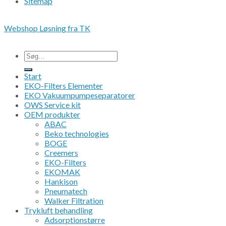
Sitemap
Copyright 2026 • © Eko-Filters ApS • CVR 42089745
Webshop Løsning fra TK
Alle priser er ex. moms.
Søg
efter:
Start
EKO-Filters Elementer
EKO Vakuumpumpeseparatorer
OWS Service kit
OEM produkter
ABAC
Beko technologies
BOGE
Creemers
EKO-Filters
EKOMAK
Hankison
Pneumatech
Walker Filtration
Trykluft behandling
Adsorptionstørre