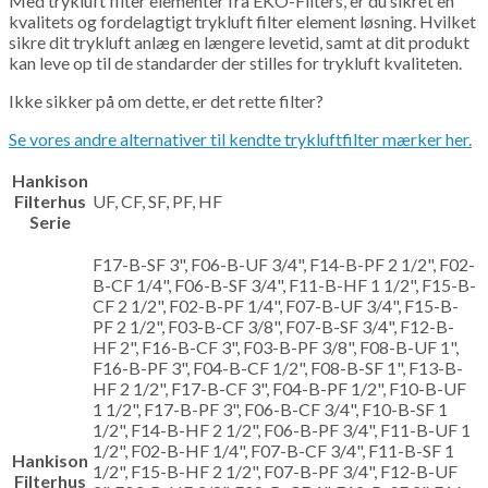
Med trykluft filter elementer fra EKO-Filters, er du sikret en
kvalitets og fordelagtigt trykluft filter element løsning. Hvilket
sikre dit trykluft anlæg en længere levetid, samt at dit produkt
kan leve op til de standarder der stilles for trykluft kvaliteten.
Ikke sikker på om dette, er det rette filter?
Se vores andre alternativer til kendte trykluftfilter mærker her.
Hankison
Filterhus
UF, CF, SF, PF, HF
Serie
F17-B-SF 3", F06-B-UF 3/4", F14-B-PF 2 1/2", F02-
B-CF 1/4", F06-B-SF 3/4", F11-B-HF 1 1/2", F15-B-
CF 2 1/2", F02-B-PF 1/4", F07-B-UF 3/4", F15-B-
PF 2 1/2", F03-B-CF 3/8", F07-B-SF 3/4", F12-B-
HF 2", F16-B-CF 3", F03-B-PF 3/8", F08-B-UF 1",
F16-B-PF 3", F04-B-CF 1/2", F08-B-SF 1", F13-B-
HF 2 1/2", F17-B-CF 3", F04-B-PF 1/2", F10-B-UF
1 1/2", F17-B-PF 3", F06-B-CF 3/4", F10-B-SF 1
1/2", F14-B-HF 2 1/2", F06-B-PF 3/4", F11-B-UF 1
1/2", F02-B-HF 1/4", F07-B-CF 3/4", F11-B-SF 1
Hankison
1/2", F15-B-HF 2 1/2", F07-B-PF 3/4", F12-B-UF
Filterhus