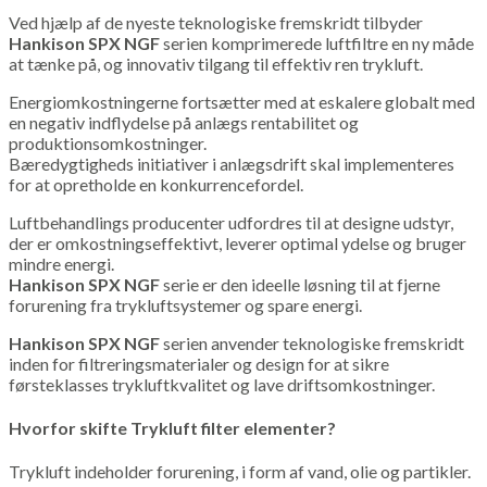
Ved hjælp af de nyeste teknologiske fremskridt tilbyder
Hankison SPX NGF
serien komprimerede luftfiltre en ny måde
at tænke på, og innovativ tilgang til effektiv ren trykluft.
Energiomkostningerne fortsætter med at eskalere globalt med
en negativ indflydelse på anlægs rentabilitet og
produktionsomkostninger.
Bæredygtigheds initiativer i anlægsdrift skal implementeres
for at opretholde en konkurrencefordel.
Luftbehandlings producenter udfordres til at designe udstyr,
der er omkostningseffektivt, leverer optimal ydelse og bruger
mindre energi.
Hankison SPX NGF
serie er den ideelle løsning til at fjerne
forurening fra trykluftsystemer og spare energi.
Hankison SPX NGF
serien anvender teknologiske fremskridt
inden for filtreringsmaterialer og design for at sikre
førsteklasses trykluftkvalitet og lave driftsomkostninger.
Hvorfor skifte Trykluft filter elementer?
Trykluft indeholder forurening, i form af vand, olie og partikler.