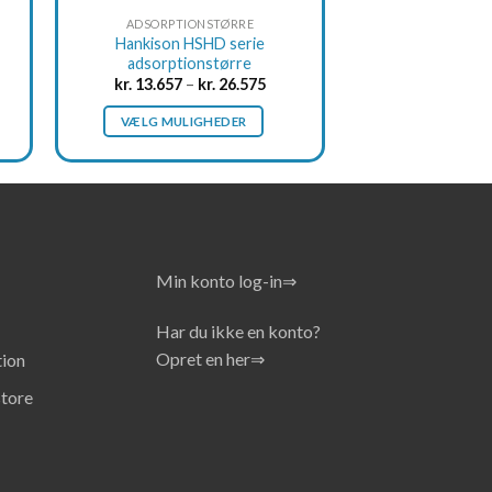
product
ADSORPTIONSTØRRE
page
Hankison HSHD serie
adsorptionstørre
kr.
13.657
–
kr.
26.575
VÆLG MULIGHEDER
This
product
has
multiple
variants.
The
Min konto log-in⇒
options
may
Har du ikke en konto?
be
Opret en her⇒
ion
chosen
store
on
the
product
page