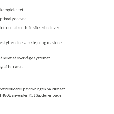
nskompleksitet.
optimal ydeevne.
et, der sikrer driftssikkerhed over
 beskytter dine værktøjer og maskiner
et nemt at overvåge systemet.
g af tørreren.
ket reducerer påvirkningen på klimaet
I 480E anvender R513a, der er både