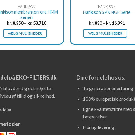
product
product
HANKISON
HANKISON
page
page
ankison membrantørrere HMM
Hankison SPX NGF Serie
serien
kr.
8.350
–
kr.
53.710
kr.
830
–
kr.
16.991
VÆLG MULIGHEDER
VÆLG MULIGHEDER
This
This
product
product
has
has
multiple
multiple
variants.
variants.
The
The
ndel på EKO-FILTERS.dk
Dine fordele hos os:
options
options
i tilbyder dig det højeste
To generationer erfaring
may
may
iveau af tillid og sikkerhed.
be
be
100% europæisk produkt
chosen
chosen
Egne kvalitetsfiltre med 
andel⇒
on
on
besparelser
the
the
smetoder
product
product
Hurtig levering
page
page