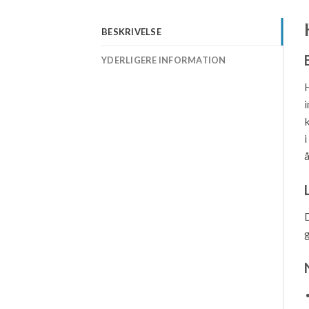
BESKRIVELSE
YDERLIGERE INFORMATION
H
i
k
i
å
D
g