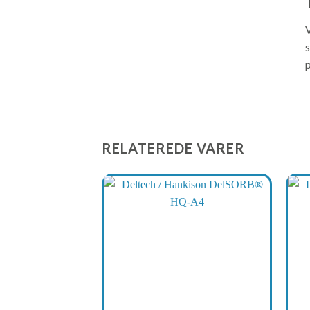
V
s
p
RELATEREDE VARER