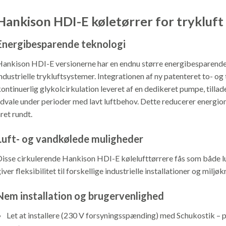
Hankison HDI-E køletørrer for trykluft 
Energibesparende teknologi
ankison HDI-E versionerne har en endnu større energibesparende 
ndustrielle trykluftsystemer. Integrationen af ​​ny patenteret to- o
ontinuerlig glykolcirkulation leveret af en dedikeret pumpe, till
 dvale under perioder med lavt luftbehov. Dette reducerer energio
ret rundt.
Luft- og vandkølede muligheder
isse cirkulerende Hankison HDI-E kølelufttørrere fås som både lu
iver fleksibilitet til forskellige industrielle installationer og miljøk
Nem installation og brugervenlighed
Let at installere (230 V forsyningsspænding) med Schukostik – 