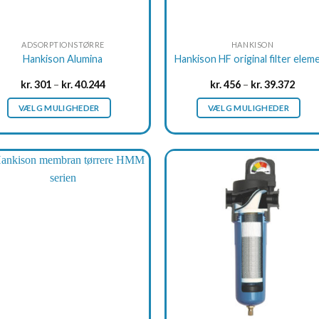
ADSORPTIONSTØRRE
HANKISON
Hankison Alumina
Hankison HF original filter elem
kr.
301
–
kr.
40.244
kr.
456
–
kr.
39.372
VÆLG MULIGHEDER
VÆLG MULIGHEDER
This
This
product
product
has
has
multiple
multiple
variants.
variants.
The
The
options
options
may
may
be
be
chosen
chosen
on
on
the
the