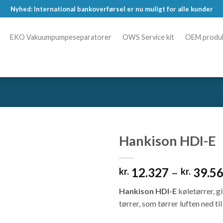
Nyhed: International bankoverførsel er nu muligt for alle kunder
EKO Vakuumpumpeseparatorer
OWS Service kit
OEM produ
Hankison HDI-E
12.327
–
39.5
kr.
kr.
Hankison HDI-E
køletørrer, g
tørrer, som tørrer luften ned t