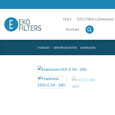
Skip
to
content
Start
EKO-Filters Elementer
Kontakt
FORSIDE
/
OEM PRODUKTER
/
HANKISON