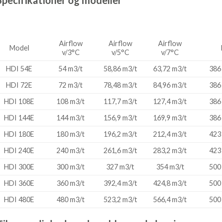
Specifikationer og modeller
Airflow
Airflow
Airflow
Model
v/3°C
v/5°C
v/7°C
HDI 54E
54 m3/t
58,86 m3/t
63,72 m3/t
386
HDI 72E
72 m3/t
78,48 m3/t
84,96 m3/t
386
HDI 108E
108 m3/t
117,7 m3/t
127,4 m3/t
386
HDI 144E
144 m3/t
156,9 m3/t
169,9 m3/t
386
HDI 180E
180 m3/t
196,2 m3/t
212,4 m3/t
423
HDI 240E
240 m3/t
261,6 m3/t
283,2 m3/t
423
HDI 300E
300 m3/t
327 m3/t
354 m3/t
500
HDI 360E
360 m3/t
392,4 m3/t
424,8 m3/t
500
HDI 480E
480 m3/t
523,2 m3/t
566,4 m3/t
500