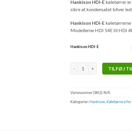
Hankison HDI-E
køletørrer er
sikre at kondensatet bliver led
Hankison HDI-E
køletørrerne 
Modellerne HDI 54E til HDI 
Hankison HDI-E
Hankison HDI-E antal
TILFØJ T
Varenummer (SKU):
N/A
Kategorier:
Hankison
,
Køletørrere for 