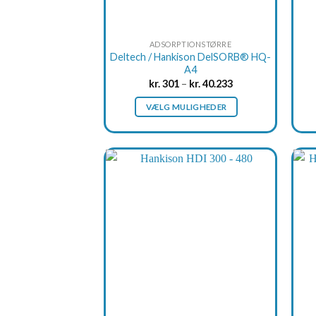
ADSORPTIONSTØRRE
Deltech / Hankison DelSORB® HQ-
A4
kr.
301
–
kr.
40.233
VÆLG MULIGHEDER
This
product
has
multiple
variants.
The
options
may
be
chosen
on
the