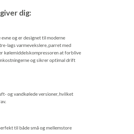
giver dig
:
evne og er designet til moderne
g tre-lags varmevekslere, parret med
ader kølemiddelskompressoren at forblive
mkostningerne og sikrer optimal drift
ft- og vandkølede versioner, hvilket
rav.
perfekt til både små og mellemstore