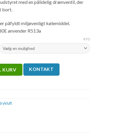
 udstyret med en pålidelig drænventil, der
t bort.
er påfyldt miljøvenligt kølemiddel.
480E anvender R513a
RYD
KONTAKT
IL KURV
trykluft