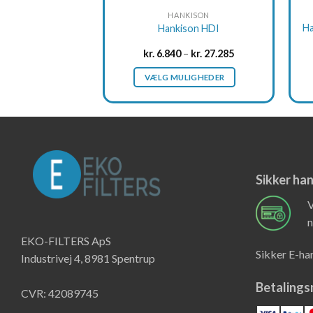
product
HANKISON
page
H
Hankison HDI
kr.
6.840
–
kr.
27.285
VÆLG MULIGHEDER
This
product
has
multiple
variants.
The
Sikker ha
options
V
may
n
be
chosen
EKO-FILTERS ApS
Sikker E-h
on
Industrivej 4, 8981 Spentrup
the
Betaling
product
CVR: 42089745
page