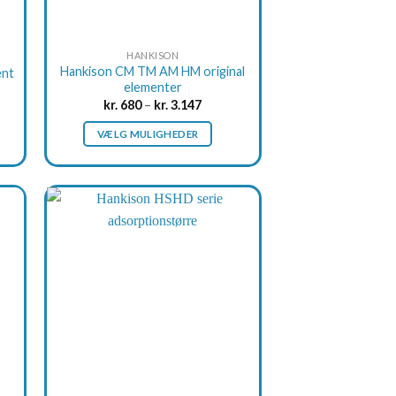
HANKISON
Hankison CM TM AM HM original
ent
elementer
kr.
680
–
kr.
3.147
VÆLG MULIGHEDER
This
product
has
multiple
variants.
The
options
may
be
chosen
on
the