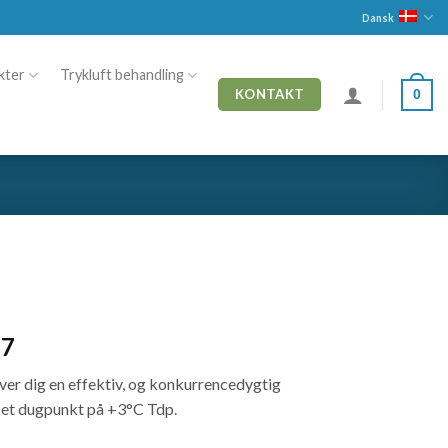
Dansk
kter
Trykluft behandling
0
KONTAKT
67
iver dig en effektiv, og konkurrencedygtig
il et dugpunkt på +3°C Tdp.